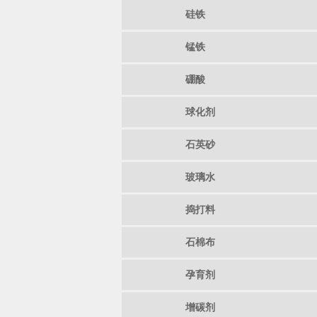
硅铁
锰铁
硼酸
球化剂
石英砂
玻璃水
捣打料
石棉布
孕育剂
增碳剂