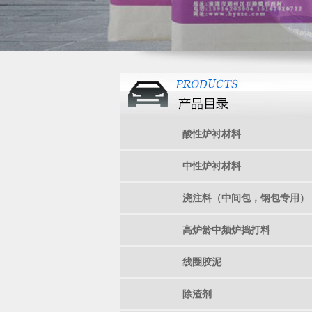
酸性炉衬材料
中性炉衬材料
浇注料（中间包，钢包专用）
高炉龄中频炉捣打料
线圈胶泥
除渣剂